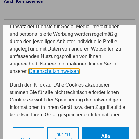
Amtl. Kennzeichen
Programme sowie für personalisierte Werbung.
Insgesamt werden Ihre Daten an maximal sechs
weitere Verantwortliche weitergegeben. Bei dem
Einsatz der Dienste für Social Media-Interaktionen
Telefon Vorwahl: (optional)
und personalisierte Werbung werden regelmäßig
durch den jeweiligen Anbieter individuelle Profile
angelegt und mit Daten von anderen Webseiten zu
Durchwahl (optional)
umfassenden Nutzungsprofilen von Ihnen
angereichert. Nähere Informationen finden Sie in
unseren
Datenschutzhinweisen
.
E-Mail (optional)
Durch den Klick auf „Alle Cookies akzeptieren"
stimmen Sie für alle nicht technisch erforderlichen
Cookies sowohl der Speicherung der notwendigen
Informationen in Ihrem Gerät bzw. dem Zugriff auf die
bereits in Ihrem Gerät gespeicherten Informationen
gemäß § 25 Abs. 1 TDDDG als auch der Verarbeitung
Ihrer Daten zu den angegebenen Zwecken in unseren
nur mit
Weiter
Alle
Datenschutzhinweisen
gemäß Art. 6 Abs. 1 lit. a