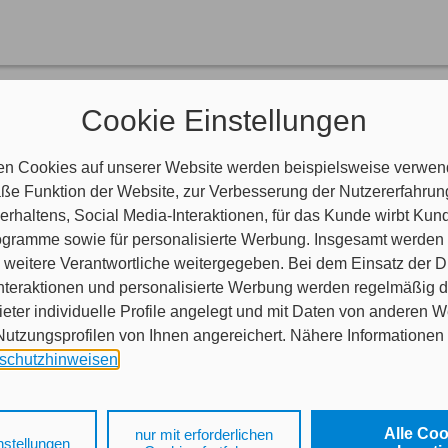
rsicherungskarte
Cookie Einstellungen
e (vormals: Grüne Karte) dient als Nachweis Ihrer Kfz-Haftpflichtversi
ionale Versicherungen für den Kraftverkehr bestehen.
 Ländern Island, Kroatien, Liechtenstein, Norwegen, Schweiz, Andorra
en Cookies auf unserer Website werden beispielsweise verwend
nachweis (Kennzeichenabkommen) aus.
e Funktion der Website, zur Verbesserung der Nutzererfahrun
 andere europäische Länder reisen, benötigen Sie darüber hinaus die i
rhaltens, Social Media-Interaktionen, für das Kunde wirbt Ku
Programme sowie für personalisierte Werbung. Insgesamt werden
weitere Verantwortliche weitergegeben. Bei dem Einsatz der Di
nteraktionen und personalisierte Werbung werden regelmäßig 
ieter individuelle Profile angelegt und mit Daten von anderen 
tzungsprofilen von Ihnen angereichert. Nähere Informationen 
schutzhinweisen
.
 auf „Alle Cookies akzeptieren" stimmen Sie für alle nicht tech
 Cookies sowohl der Speicherung der notwendigen Informatione
Alle Co
nur mit erforderlichen
nstellungen