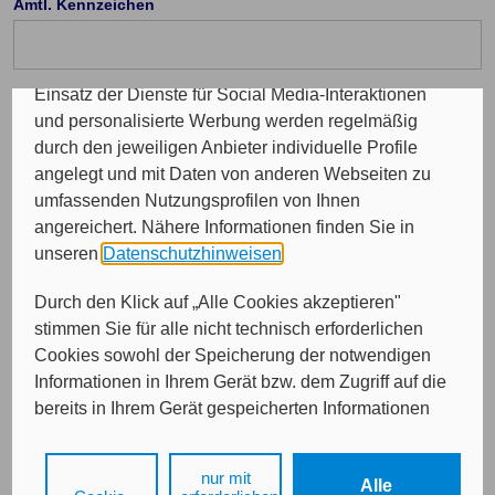
Amtl. Kennzeichen
Programme sowie für personalisierte Werbung.
Insgesamt werden Ihre Daten an maximal sechs
weitere Verantwortliche weitergegeben. Bei dem
Einsatz der Dienste für Social Media-Interaktionen
Telefon Vorwahl: (optional)
und personalisierte Werbung werden regelmäßig
durch den jeweiligen Anbieter individuelle Profile
angelegt und mit Daten von anderen Webseiten zu
Durchwahl (optional)
umfassenden Nutzungsprofilen von Ihnen
angereichert. Nähere Informationen finden Sie in
unseren
Datenschutzhinweisen
.
E-Mail (optional)
Durch den Klick auf „Alle Cookies akzeptieren"
stimmen Sie für alle nicht technisch erforderlichen
Cookies sowohl der Speicherung der notwendigen
Informationen in Ihrem Gerät bzw. dem Zugriff auf die
bereits in Ihrem Gerät gespeicherten Informationen
gemäß § 25 Abs. 1 TDDDG als auch der Verarbeitung
Ihrer Daten zu den angegebenen Zwecken in unseren
nur mit
Weiter
Alle
Datenschutzhinweisen
gemäß Art. 6 Abs. 1 lit. a