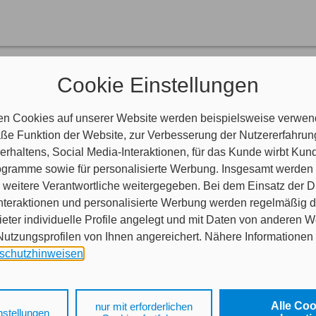
rsicherungskarte
Cookie Einstellungen
e (vormals: Grüne Karte) dient als Nachweis Ihrer Kfz-Haftpflichtversi
ionale Versicherungen für den Kraftverkehr bestehen.
 Ländern Island, Kroatien, Liechtenstein, Norwegen, Schweiz, Andorra
en Cookies auf unserer Website werden beispielsweise verwend
nachweis (Kennzeichenabkommen) aus.
e Funktion der Website, zur Verbesserung der Nutzererfahrun
 andere europäische Länder reisen, benötigen Sie darüber hinaus die i
rhaltens, Social Media-Interaktionen, für das Kunde wirbt Ku
Programme sowie für personalisierte Werbung. Insgesamt werden
weitere Verantwortliche weitergegeben. Bei dem Einsatz der Di
nteraktionen und personalisierte Werbung werden regelmäßig 
ieter individuelle Profile angelegt und mit Daten von anderen 
tzungsprofilen von Ihnen angereichert. Nähere Informationen 
schutzhinweisen
.
 auf „Alle Cookies akzeptieren" stimmen Sie für alle nicht tech
 Cookies sowohl der Speicherung der notwendigen Informatione
Alle Co
nur mit erforderlichen
nstellungen