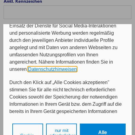
Amtl. Kennzeichen
Programme sowie für personalisierte Werbung.
Insgesamt werden Ihre Daten an maximal sechs
weitere Verantwortliche weitergegeben. Bei dem
Einsatz der Dienste für Social Media-Interaktionen
Telefon Vorwahl: (optional)
und personalisierte Werbung werden regelmäßig
durch den jeweiligen Anbieter individuelle Profile
angelegt und mit Daten von anderen Webseiten zu
Durchwahl (optional)
umfassenden Nutzungsprofilen von Ihnen
angereichert. Nähere Informationen finden Sie in
unseren
Datenschutzhinweisen
.
E-Mail (optional)
Durch den Klick auf „Alle Cookies akzeptieren"
stimmen Sie für alle nicht technisch erforderlichen
Cookies sowohl der Speicherung der notwendigen
Informationen in Ihrem Gerät bzw. dem Zugriff auf die
bereits in Ihrem Gerät gespeicherten Informationen
gemäß § 25 Abs. 1 TDDDG als auch der Verarbeitung
Ihrer Daten zu den angegebenen Zwecken in unseren
nur mit
Weiter
Alle
Datenschutzhinweisen
gemäß Art. 6 Abs. 1 lit. a