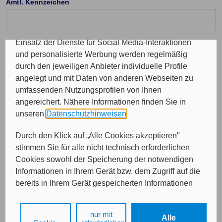
Amtl. Kennzeichen
Programme sowie für personalisierte Werbung.
Insgesamt werden Ihre Daten an maximal sechs
weitere Verantwortliche weitergegeben. Bei dem
Einsatz der Dienste für Social Media-Interaktionen
Telefon Vorwahl: (optional)
und personalisierte Werbung werden regelmäßig
durch den jeweiligen Anbieter individuelle Profile
angelegt und mit Daten von anderen Webseiten zu
Durchwahl (optional)
umfassenden Nutzungsprofilen von Ihnen
angereichert. Nähere Informationen finden Sie in
unseren
Datenschutzhinweisen
.
E-Mail (optional)
Durch den Klick auf „Alle Cookies akzeptieren"
stimmen Sie für alle nicht technisch erforderlichen
Cookies sowohl der Speicherung der notwendigen
Informationen in Ihrem Gerät bzw. dem Zugriff auf die
bereits in Ihrem Gerät gespeicherten Informationen
gemäß § 25 Abs. 1 TDDDG als auch der Verarbeitung
Ihrer Daten zu den angegebenen Zwecken in unseren
nur mit
Weiter
Alle
Datenschutzhinweisen
gemäß Art. 6 Abs. 1 lit. a