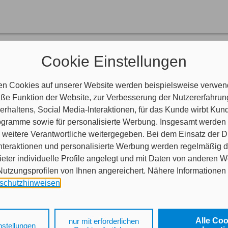
rsicherungskarte
Cookie Einstellungen
e (vormals: Grüne Karte) dient als Nachweis Ihrer Kfz-Haftpflichtversi
ionale Versicherungen für den Kraftverkehr bestehen.
 Ländern Island, Kroatien, Liechtenstein, Norwegen, Schweiz, Andorra
en Cookies auf unserer Website werden beispielsweise verwend
nachweis (Kennzeichenabkommen) aus.
e Funktion der Website, zur Verbesserung der Nutzererfahrun
 andere europäische Länder reisen, benötigen Sie darüber hinaus die i
rhaltens, Social Media-Interaktionen, für das Kunde wirbt Ku
Programme sowie für personalisierte Werbung. Insgesamt werden
weitere Verantwortliche weitergegeben. Bei dem Einsatz der Di
nteraktionen und personalisierte Werbung werden regelmäßig 
ieter individuelle Profile angelegt und mit Daten von anderen 
tzungsprofilen von Ihnen angereichert. Nähere Informationen 
schutzhinweisen
.
 auf „Alle Cookies akzeptieren" stimmen Sie für alle nicht tech
 Cookies sowohl der Speicherung der notwendigen Informatione
Alle Co
nur mit erforderlichen
nstellungen