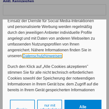
Amtl. Kennzeichen
Programme sowie für personalisierte Werbung.
Insgesamt werden Ihre Daten an maximal sechs
weitere Verantwortliche weitergegeben. Bei dem
Einsatz der Dienste für Social Media-Interaktionen
Telefon Vorwahl: (optional)
und personalisierte Werbung werden regelmäßig
durch den jeweiligen Anbieter individuelle Profile
angelegt und mit Daten von anderen Webseiten zu
Durchwahl (optional)
umfassenden Nutzungsprofilen von Ihnen
angereichert. Nähere Informationen finden Sie in
unseren
Datenschutzhinweisen
.
E-Mail (optional)
Durch den Klick auf „Alle Cookies akzeptieren"
stimmen Sie für alle nicht technisch erforderlichen
Cookies sowohl der Speicherung der notwendigen
Informationen in Ihrem Gerät bzw. dem Zugriff auf die
bereits in Ihrem Gerät gespeicherten Informationen
gemäß § 25 Abs. 1 TDDDG als auch der Verarbeitung
Ihrer Daten zu den angegebenen Zwecken in unseren
nur mit
Weiter
Alle
Datenschutzhinweisen
gemäß Art. 6 Abs. 1 lit. a