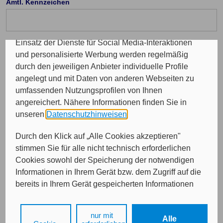
Amtl. Kennzeichen
Programme sowie für personalisierte Werbung.
Insgesamt werden Ihre Daten an maximal sechs
weitere Verantwortliche weitergegeben. Bei dem
Einsatz der Dienste für Social Media-Interaktionen
Telefon Vorwahl: (optional)
und personalisierte Werbung werden regelmäßig
durch den jeweiligen Anbieter individuelle Profile
angelegt und mit Daten von anderen Webseiten zu
Durchwahl (optional)
umfassenden Nutzungsprofilen von Ihnen
angereichert. Nähere Informationen finden Sie in
unseren
Datenschutzhinweisen
.
E-Mail (optional)
Durch den Klick auf „Alle Cookies akzeptieren"
stimmen Sie für alle nicht technisch erforderlichen
Cookies sowohl der Speicherung der notwendigen
Informationen in Ihrem Gerät bzw. dem Zugriff auf die
bereits in Ihrem Gerät gespeicherten Informationen
gemäß § 25 Abs. 1 TDDDG als auch der Verarbeitung
Ihrer Daten zu den angegebenen Zwecken in unseren
nur mit
Weiter
Alle
Datenschutzhinweisen
gemäß Art. 6 Abs. 1 lit. a