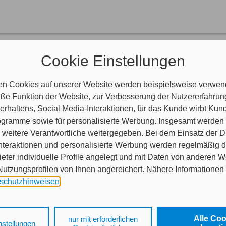
rsicherungskarte
Cookie Einstellungen
e (vormals: Grüne Karte) dient als Nachweis Ihrer Kfz-Haftpflichtversi
ionale Versicherungen für den Kraftverkehr bestehen.
 Ländern Island, Kroatien, Liechtenstein, Norwegen, Schweiz, Andorra
en Cookies auf unserer Website werden beispielsweise verwend
nachweis (Kennzeichenabkommen) aus.
e Funktion der Website, zur Verbesserung der Nutzererfahrun
 andere europäische Länder reisen, benötigen Sie darüber hinaus die i
rhaltens, Social Media-Interaktionen, für das Kunde wirbt Ku
Programme sowie für personalisierte Werbung. Insgesamt werden
weitere Verantwortliche weitergegeben. Bei dem Einsatz der Di
nteraktionen und personalisierte Werbung werden regelmäßig 
ieter individuelle Profile angelegt und mit Daten von anderen 
tzungsprofilen von Ihnen angereichert. Nähere Informationen 
schutzhinweisen
.
 auf „Alle Cookies akzeptieren" stimmen Sie für alle nicht tech
 Cookies sowohl der Speicherung der notwendigen Informatione
Alle Co
nur mit erforderlichen
nstellungen