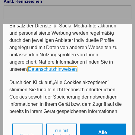
Amtl. Kennzeichen
Programme sowie für personalisierte Werbung.
Insgesamt werden Ihre Daten an maximal sechs
weitere Verantwortliche weitergegeben. Bei dem
Einsatz der Dienste für Social Media-Interaktionen
Telefon Vorwahl: (optional)
und personalisierte Werbung werden regelmäßig
durch den jeweiligen Anbieter individuelle Profile
angelegt und mit Daten von anderen Webseiten zu
Durchwahl (optional)
umfassenden Nutzungsprofilen von Ihnen
angereichert. Nähere Informationen finden Sie in
unseren
Datenschutzhinweisen
.
E-Mail (optional)
Durch den Klick auf „Alle Cookies akzeptieren"
stimmen Sie für alle nicht technisch erforderlichen
Cookies sowohl der Speicherung der notwendigen
Informationen in Ihrem Gerät bzw. dem Zugriff auf die
bereits in Ihrem Gerät gespeicherten Informationen
gemäß § 25 Abs. 1 TDDDG als auch der Verarbeitung
Ihrer Daten zu den angegebenen Zwecken in unseren
nur mit
Weiter
Alle
Datenschutzhinweisen
gemäß Art. 6 Abs. 1 lit. a