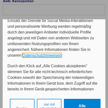
Amtl. Kennzeichen
Programme sowie für personalisierte Werbung.
Insgesamt werden Ihre Daten an maximal sechs
weitere Verantwortliche weitergegeben. Bei dem
Einsatz der Dienste für Social Media-Interaktionen
Telefon Vorwahl: (optional)
und personalisierte Werbung werden regelmäßig
durch den jeweiligen Anbieter individuelle Profile
angelegt und mit Daten von anderen Webseiten zu
Durchwahl (optional)
umfassenden Nutzungsprofilen von Ihnen
angereichert. Nähere Informationen finden Sie in
unseren
Datenschutzhinweisen
.
E-Mail (optional)
Durch den Klick auf „Alle Cookies akzeptieren"
stimmen Sie für alle nicht technisch erforderlichen
Cookies sowohl der Speicherung der notwendigen
Informationen in Ihrem Gerät bzw. dem Zugriff auf die
bereits in Ihrem Gerät gespeicherten Informationen
gemäß § 25 Abs. 1 TDDDG als auch der Verarbeitung
Ihrer Daten zu den angegebenen Zwecken in unseren
nur mit
Weiter
Alle
Datenschutzhinweisen
gemäß Art. 6 Abs. 1 lit. a