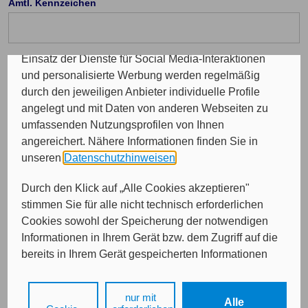
Amtl. Kennzeichen
Programme sowie für personalisierte Werbung.
Insgesamt werden Ihre Daten an maximal sechs
weitere Verantwortliche weitergegeben. Bei dem
Einsatz der Dienste für Social Media-Interaktionen
Telefon Vorwahl: (optional)
und personalisierte Werbung werden regelmäßig
durch den jeweiligen Anbieter individuelle Profile
angelegt und mit Daten von anderen Webseiten zu
Durchwahl (optional)
umfassenden Nutzungsprofilen von Ihnen
angereichert. Nähere Informationen finden Sie in
unseren
Datenschutzhinweisen
.
E-Mail (optional)
Durch den Klick auf „Alle Cookies akzeptieren"
stimmen Sie für alle nicht technisch erforderlichen
Cookies sowohl der Speicherung der notwendigen
Informationen in Ihrem Gerät bzw. dem Zugriff auf die
bereits in Ihrem Gerät gespeicherten Informationen
gemäß § 25 Abs. 1 TDDDG als auch der Verarbeitung
Ihrer Daten zu den angegebenen Zwecken in unseren
nur mit
Weiter
Alle
Datenschutzhinweisen
gemäß Art. 6 Abs. 1 lit. a