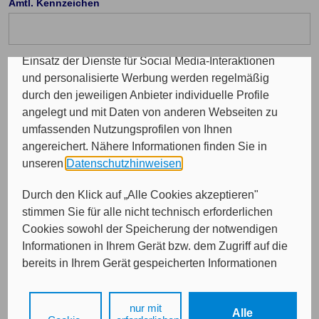
Amtl. Kennzeichen
Programme sowie für personalisierte Werbung.
Insgesamt werden Ihre Daten an maximal sechs
weitere Verantwortliche weitergegeben. Bei dem
Einsatz der Dienste für Social Media-Interaktionen
Telefon Vorwahl: (optional)
und personalisierte Werbung werden regelmäßig
durch den jeweiligen Anbieter individuelle Profile
angelegt und mit Daten von anderen Webseiten zu
Durchwahl (optional)
umfassenden Nutzungsprofilen von Ihnen
angereichert. Nähere Informationen finden Sie in
unseren
Datenschutzhinweisen
.
E-Mail (optional)
Durch den Klick auf „Alle Cookies akzeptieren"
stimmen Sie für alle nicht technisch erforderlichen
Cookies sowohl der Speicherung der notwendigen
Informationen in Ihrem Gerät bzw. dem Zugriff auf die
bereits in Ihrem Gerät gespeicherten Informationen
gemäß § 25 Abs. 1 TDDDG als auch der Verarbeitung
Ihrer Daten zu den angegebenen Zwecken in unseren
nur mit
Weiter
Alle
Datenschutzhinweisen
gemäß Art. 6 Abs. 1 lit. a