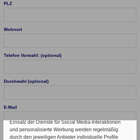
PLZ
Wohnort
Cookie Einstellungen
Die eingesetzten Cookies auf unserer Website
Telefon Vorwahl: (optional)
werden beispielsweise verwendet für die
ordnungsgemäße Funktion der Website, zur
Verbesserung der Nutzererfahrung, Analysen des
Durchwahl (optional)
Nutzungsverhaltens, Social Media-Interaktionen, für
das Kunde wirbt Kunde-Programm, die Affiliate-
Programme sowie für personalisierte Werbung.
Insgesamt werden Ihre Daten an maximal sechs
E-Mail
weitere Verantwortliche weitergegeben. Bei dem
Einsatz der Dienste für Social Media-Interaktionen
und personalisierte Werbung werden regelmäßig
durch den jeweiligen Anbieter individuelle Profile