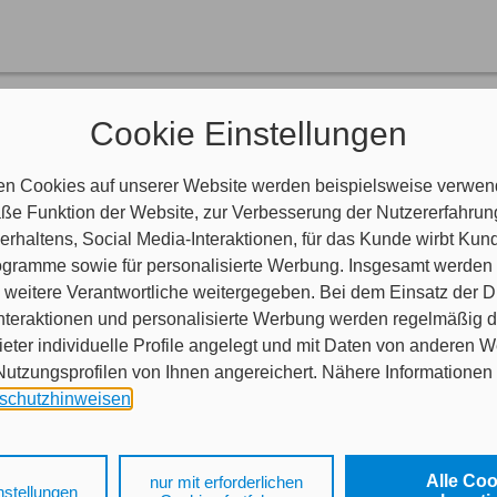
nen helfen?
Cookie Einstellungen
aben Fragen?
indlich.
en Cookies auf unserer Website werden beispielsweise verwend
e Funktion der Website, zur Verbesserung der Nutzererfahrun
rhaltens, Social Media-Interaktionen, für das Kunde wirbt Ku
Programme sowie für personalisierte Werbung. Insgesamt werden
weitere Verantwortliche weitergegeben. Bei dem Einsatz der Di
nteraktionen und personalisierte Werbung werden regelmäßig 
ieter individuelle Profile angelegt und mit Daten von anderen 
tzungsprofilen von Ihnen angereichert. Nähere Informationen 
schutzhinweisen
.
 auf „Alle Cookies akzeptieren" stimmen Sie für alle nicht tech
 Cookies sowohl der Speicherung der notwendigen Informatione
Alle Co
nur mit erforderlichen
nstellungen