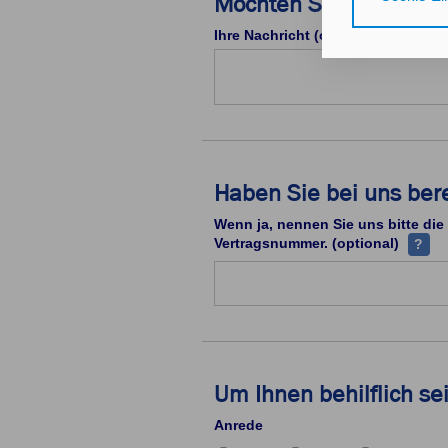
Möchten Sie uns schon
Gerät bzw. dem
25 Abs. 1 TDD
Ihre Nachricht (optional)
unseren
Daten
Durch den Klick
nicht erforder
Zusätzlich best
Haben Sie bei uns ber
mit Zustimmung
Wenn ja, nennen Sie uns bitte die
Durch den Klic
Ihre V
Vertragsnummer. (optional)
?
erteilten Einwi
Impressum
Da
Um Ihnen behilflich se
Anrede