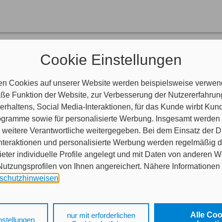
nen helfen?
Cookie Einstellungen
aben Fragen?
indlich.
en Cookies auf unserer Website werden beispielsweise verwend
e Funktion der Website, zur Verbesserung der Nutzererfahrun
rhaltens, Social Media-Interaktionen, für das Kunde wirbt Ku
en Termin bei uns buchen?
Programme sowie für personalisierte Werbung. Insgesamt werden
nser Buchungstool.
weitere Verantwortliche weitergegeben. Bei dem Einsatz der Di
nteraktionen und personalisierte Werbung werden regelmäßig 
ieter individuelle Profile angelegt und mit Daten von anderen 
tzungsprofilen von Ihnen angereichert. Nähere Informationen 
schutzhinweisen
.
 auf „Alle Cookies akzeptieren" stimmen Sie für alle nicht tech
 Cookies sowohl der Speicherung der notwendigen Informatione
Alle Co
nur mit erforderlichen
nstellungen