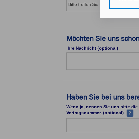
Gerät bzw. dem
25 Abs. 1 TDD
unseren
Daten
Durch den Klick
Möchten Sie uns schon
nicht erforder
Ihre Nachricht (optional)
Zusätzlich best
mit Zustimmung
Durch den Klic
erteilten Einwi
Impressum
Da
Haben Sie bei uns ber
Wenn ja, nennen Sie uns bitte die
Ihre V
Vertragsnummer. (optional)
?