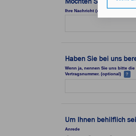
Möchten Sie uns schon
Gerät bzw. dem
25 Abs. 1 TDD
Ihre Nachricht (optional)
unseren
Daten
Durch den Klick
nicht erforder
Zusätzlich best
Haben Sie bei uns ber
mit Zustimmung
Wenn ja, nennen Sie uns bitte die
Durch den Klic
Ihre V
Vertragsnummer. (optional)
?
erteilten Einwi
Impressum
Da
Um Ihnen behilflich se
Anrede