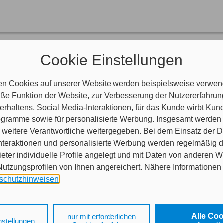
nen helfen?
Cookie Einstellungen
aben Fragen?
indlich.
en Cookies auf unserer Website werden beispielsweise verwend
e Funktion der Website, zur Verbesserung der Nutzererfahrun
rhaltens, Social Media-Interaktionen, für das Kunde wirbt Ku
Programme sowie für personalisierte Werbung. Insgesamt werden
weitere Verantwortliche weitergegeben. Bei dem Einsatz der Di
nteraktionen und personalisierte Werbung werden regelmäßig 
ieter individuelle Profile angelegt und mit Daten von anderen 
tzungsprofilen von Ihnen angereichert. Nähere Informationen 
schutzhinweisen
.
 auf „Alle Cookies akzeptieren" stimmen Sie für alle nicht tech
 Cookies sowohl der Speicherung der notwendigen Informatione
Alle Co
nur mit erforderlichen
nstellungen