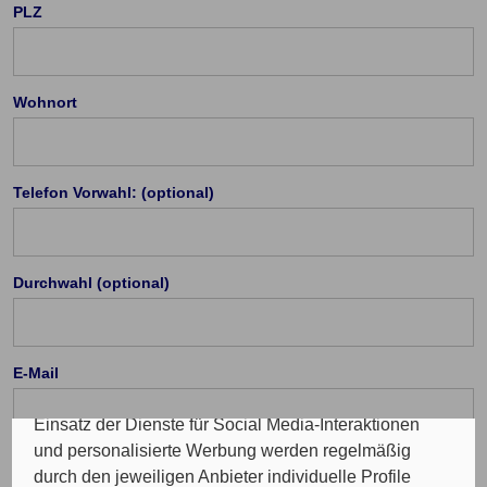
PLZ
Wohnort
Cookie Einstellungen
Die eingesetzten Cookies auf unserer Website
Telefon Vorwahl: (optional)
werden beispielsweise verwendet für die
ordnungsgemäße Funktion der Website, zur
Verbesserung der Nutzererfahrung, Analysen des
Durchwahl (optional)
Nutzungsverhaltens, Social Media-Interaktionen, für
das Kunde wirbt Kunde-Programm, die Affiliate-
Programme sowie für personalisierte Werbung.
Insgesamt werden Ihre Daten an maximal sechs
E-Mail
weitere Verantwortliche weitergegeben. Bei dem
Einsatz der Dienste für Social Media-Interaktionen
und personalisierte Werbung werden regelmäßig
durch den jeweiligen Anbieter individuelle Profile