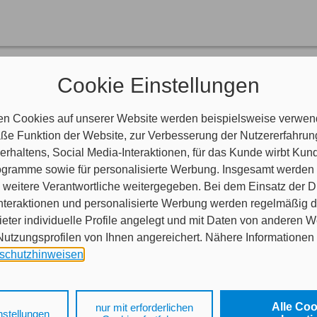
nen helfen?
Cookie Einstellungen
aben Fragen?
indlich.
en Cookies auf unserer Website werden beispielsweise verwend
e Funktion der Website, zur Verbesserung der Nutzererfahrun
rhaltens, Social Media-Interaktionen, für das Kunde wirbt Ku
en Termin bei uns buchen?
Programme sowie für personalisierte Werbung. Insgesamt werden
nser Buchungstool.
weitere Verantwortliche weitergegeben. Bei dem Einsatz der Di
nteraktionen und personalisierte Werbung werden regelmäßig 
ieter individuelle Profile angelegt und mit Daten von anderen 
tzungsprofilen von Ihnen angereichert. Nähere Informationen 
schutzhinweisen
.
 auf „Alle Cookies akzeptieren" stimmen Sie für alle nicht tech
 Cookies sowohl der Speicherung der notwendigen Informatione
Alle Co
nur mit erforderlichen
nstellungen