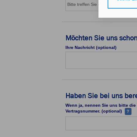
Gerät bzw. dem
25 Abs. 1 TDD
unseren
Daten
Durch den Klick
Möchten Sie uns schon
nicht erforder
Ihre Nachricht (optional)
Zusätzlich best
mit Zustimmung
Durch den Klic
erteilten Einwi
Impressum
Da
Haben Sie bei uns ber
Wenn ja, nennen Sie uns bitte die
Ihre V
Vertragsnummer. (optional)
?