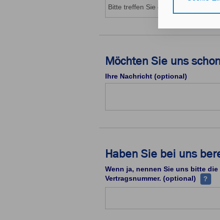
Gerät bzw. dem
25 Abs. 1 TDD
unseren
Daten
Durch den Klick
Möchten Sie uns schon
nicht erforder
Ihre Nachricht (optional)
Zusätzlich best
mit Zustimmung
Durch den Klic
erteilten Einwi
Impressum
Da
Haben Sie bei uns ber
Wenn ja, nennen Sie uns bitte die
Ihre V
Vertragsnummer. (optional)
?