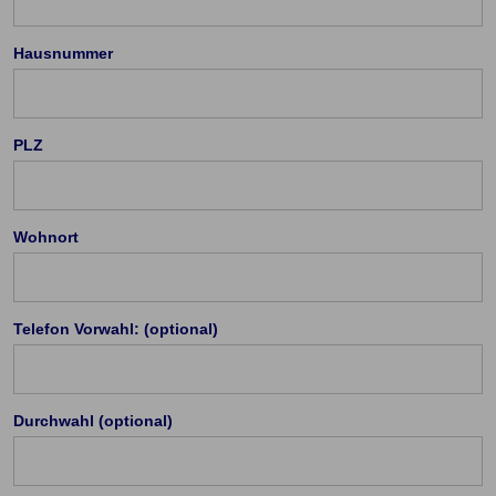
Hausnummer
PLZ
Wohnort
Cookie Einstellungen
Die eingesetzten Cookies auf unserer Website
Telefon Vorwahl: (optional)
werden beispielsweise verwendet für die
ordnungsgemäße Funktion der Website, zur
Verbesserung der Nutzererfahrung, Analysen des
Durchwahl (optional)
Nutzungsverhaltens, Social Media-Interaktionen, für
das Kunde wirbt Kunde-Programm, die Affiliate-
Programme sowie für personalisierte Werbung.