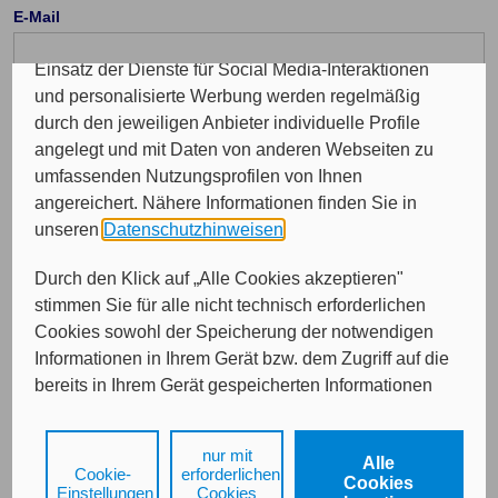
Insgesamt werden Ihre Daten an maximal sechs
E-Mail
weitere Verantwortliche weitergegeben. Bei dem
Einsatz der Dienste für Social Media-Interaktionen
und personalisierte Werbung werden regelmäßig
durch den jeweiligen Anbieter individuelle Profile
angelegt und mit Daten von anderen Webseiten zu
Von wem möchten Sie beraten werden?
umfassenden Nutzungsprofilen von Ihnen
angereichert. Nähere Informationen finden Sie in
Bitte treffen Sie eine Auswahl...
unseren
Datenschutzhinweisen
.
Durch den Klick auf „Alle Cookies akzeptieren"
stimmen Sie für alle nicht technisch erforderlichen
Cookies sowohl der Speicherung der notwendigen
Informationen in Ihrem Gerät bzw. dem Zugriff auf die
bereits in Ihrem Gerät gespeicherten Informationen
gemäß § 25 Abs. 1 TDDDG als auch der Verarbeitung
Ihrer Daten zu den angegebenen Zwecken in unseren
nur mit
Weiter
Alle
Datenschutzhinweisen
gemäß Art. 6 Abs. 1 lit. a
Cookie-
erforderlichen
Cookies
DSGVO zu.
Einstellungen
Cookies