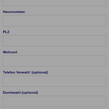
Hausnummer
PLZ
Wohnort
Cookie Einstellungen
Die eingesetzten Cookies auf unserer Website
Telefon Vorwahl: (optional)
werden beispielsweise verwendet für die
ordnungsgemäße Funktion der Website, zur
Verbesserung der Nutzererfahrung, Analysen des
Durchwahl (optional)
Nutzungsverhaltens, Social Media-Interaktionen, für
das Kunde wirbt Kunde-Programm, die Affiliate-
Programme sowie für personalisierte Werbung.