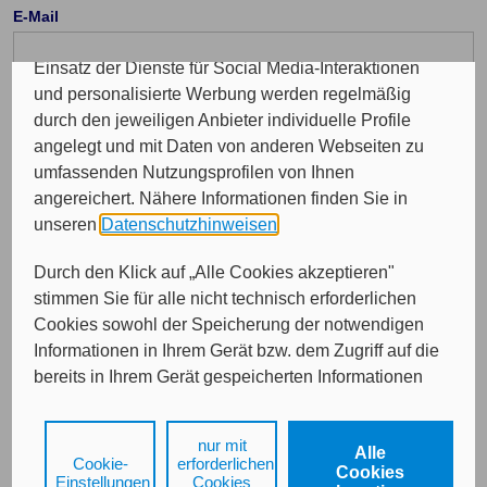
Insgesamt werden Ihre Daten an maximal sechs
E-Mail
weitere Verantwortliche weitergegeben. Bei dem
Einsatz der Dienste für Social Media-Interaktionen
und personalisierte Werbung werden regelmäßig
durch den jeweiligen Anbieter individuelle Profile
angelegt und mit Daten von anderen Webseiten zu
Von wem möchten Sie beraten werden?
umfassenden Nutzungsprofilen von Ihnen
angereichert. Nähere Informationen finden Sie in
Bitte treffen Sie eine Auswahl...
unseren
Datenschutzhinweisen
.
Durch den Klick auf „Alle Cookies akzeptieren"
stimmen Sie für alle nicht technisch erforderlichen
Cookies sowohl der Speicherung der notwendigen
Informationen in Ihrem Gerät bzw. dem Zugriff auf die
bereits in Ihrem Gerät gespeicherten Informationen
gemäß § 25 Abs. 1 TDDDG als auch der Verarbeitung
Ihrer Daten zu den angegebenen Zwecken in unseren
nur mit
Weiter
Alle
Datenschutzhinweisen
gemäß Art. 6 Abs. 1 lit. a
Cookie-
erforderlichen
Cookies
DSGVO zu.
Einstellungen
Cookies