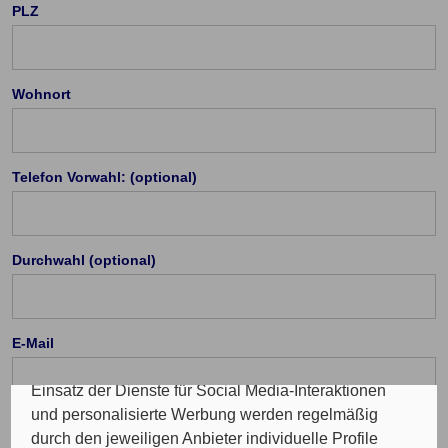
PLZ
Wohnort
Cookie Einstellungen
Die eingesetzten Cookies auf unserer Website
Telefon Vorwahl: (optional)
werden beispielsweise verwendet für die
ordnungsgemäße Funktion der Website, zur
Verbesserung der Nutzererfahrung, Analysen des
Durchwahl (optional)
Nutzungsverhaltens, Social Media-Interaktionen, für
das Kunde wirbt Kunde-Programm, die Affiliate-
Programme sowie für personalisierte Werbung.
Insgesamt werden Ihre Daten an maximal sechs
E-Mail
weitere Verantwortliche weitergegeben. Bei dem
Einsatz der Dienste für Social Media-Interaktionen
und personalisierte Werbung werden regelmäßig
durch den jeweiligen Anbieter individuelle Profile