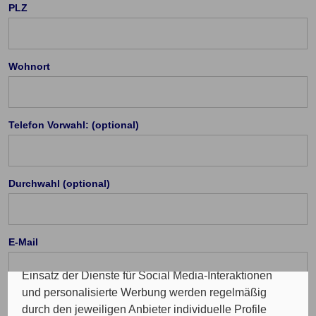
PLZ
Wohnort
Cookie Einstellungen
Die eingesetzten Cookies auf unserer Website
Telefon Vorwahl: (optional)
werden beispielsweise verwendet für die
ordnungsgemäße Funktion der Website, zur
Verbesserung der Nutzererfahrung, Analysen des
Durchwahl (optional)
Nutzungsverhaltens, Social Media-Interaktionen, für
das Kunde wirbt Kunde-Programm, die Affiliate-
Programme sowie für personalisierte Werbung.
Insgesamt werden Ihre Daten an maximal sechs
E-Mail
weitere Verantwortliche weitergegeben. Bei dem
Einsatz der Dienste für Social Media-Interaktionen
und personalisierte Werbung werden regelmäßig
durch den jeweiligen Anbieter individuelle Profile