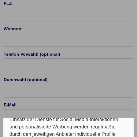
PLZ
Wohnort
Cookie Einstellungen
Die eingesetzten Cookies auf unserer Website
Telefon Vorwahl: (optional)
werden beispielsweise verwendet für die
ordnungsgemäße Funktion der Website, zur
Verbesserung der Nutzererfahrung, Analysen des
Durchwahl (optional)
Nutzungsverhaltens, Social Media-Interaktionen, für
das Kunde wirbt Kunde-Programm, die Affiliate-
Programme sowie für personalisierte Werbung.
Insgesamt werden Ihre Daten an maximal sechs
E-Mail
weitere Verantwortliche weitergegeben. Bei dem
Einsatz der Dienste für Social Media-Interaktionen
und personalisierte Werbung werden regelmäßig
durch den jeweiligen Anbieter individuelle Profile