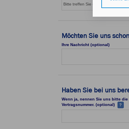
Gerät bzw. dem
25 Abs. 1 TDD
unseren
Daten
Durch den Klick
Möchten Sie uns schon
nicht erforder
Ihre Nachricht (optional)
Zusätzlich best
mit Zustimmung
Durch den Klic
erteilten Einwi
Impressum
Da
Haben Sie bei uns ber
Wenn ja, nennen Sie uns bitte die
Ihre V
Vertragsnummer. (optional)
?