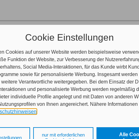
nen helfen?
Cookie Einstellungen
aben Fragen?
indlich.
en Cookies auf unserer Website werden beispielsweise verwend
e Funktion der Website, zur Verbesserung der Nutzererfahrun
rhaltens, Social Media-Interaktionen, für das Kunde wirbt Ku
en Termin bei uns buchen?
Programme sowie für personalisierte Werbung. Insgesamt werden
nser Buchungstool.
weitere Verantwortliche weitergegeben. Bei dem Einsatz der Di
nteraktionen und personalisierte Werbung werden regelmäßig 
ieter individuelle Profile angelegt und mit Daten von anderen 
tzungsprofilen von Ihnen angereichert. Nähere Informationen 
schutzhinweisen
.
 auf „Alle Cookies akzeptieren" stimmen Sie für alle nicht tech
 Cookies sowohl der Speicherung der notwendigen Informatione
Alle Co
nur mit erforderlichen
nstellungen