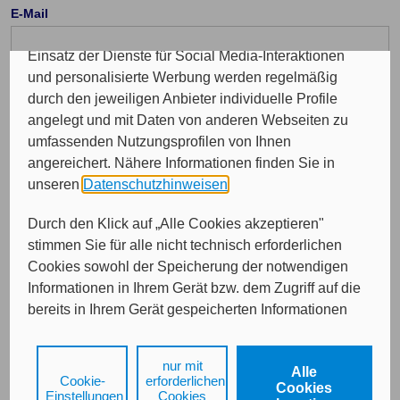
Insgesamt werden Ihre Daten an maximal sechs
E-Mail
weitere Verantwortliche weitergegeben. Bei dem
Einsatz der Dienste für Social Media-Interaktionen
und personalisierte Werbung werden regelmäßig
durch den jeweiligen Anbieter individuelle Profile
angelegt und mit Daten von anderen Webseiten zu
Von wem möchten Sie beraten werden?
umfassenden Nutzungsprofilen von Ihnen
angereichert. Nähere Informationen finden Sie in
Bitte treffen Sie eine Auswahl...
unseren
Datenschutzhinweisen
.
Durch den Klick auf „Alle Cookies akzeptieren"
stimmen Sie für alle nicht technisch erforderlichen
Cookies sowohl der Speicherung der notwendigen
Informationen in Ihrem Gerät bzw. dem Zugriff auf die
bereits in Ihrem Gerät gespeicherten Informationen
gemäß § 25 Abs. 1 TDDDG als auch der Verarbeitung
Ihrer Daten zu den angegebenen Zwecken in unseren
nur mit
Weiter
Alle
Datenschutzhinweisen
gemäß Art. 6 Abs. 1 lit. a
Cookie-
erforderlichen
Cookies
DSGVO zu.
Einstellungen
Cookies