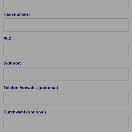
Hausnummer
PLZ
Wohnort
Cookie Einstellungen
Die eingesetzten Cookies auf unserer Website
Telefon Vorwahl: (optional)
werden beispielsweise verwendet für die
ordnungsgemäße Funktion der Website, zur
Verbesserung der Nutzererfahrung, Analysen des
Durchwahl (optional)
Nutzungsverhaltens, Social Media-Interaktionen, für
das Kunde wirbt Kunde-Programm, die Affiliate-
Programme sowie für personalisierte Werbung.