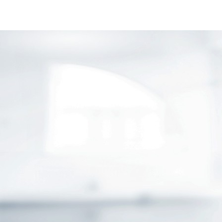
UNSER BÜRO
PARTNER
SMARTPHONE APPS VON AXA
SERVICE
ÜBER UNS
PRIVATKUNDEN