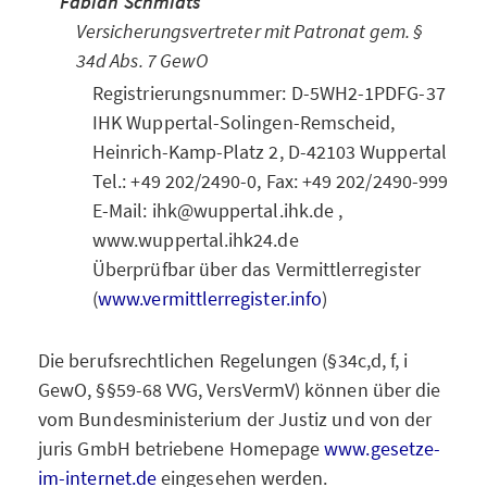
Fabian Schmidts
Versicherungsvertreter mit Patronat gem. §
34d Abs. 7 GewO
Registrierungsnummer: D-5WH2-1PDFG-37
IHK Wuppertal-Solingen-Remscheid,
Heinrich-Kamp-Platz 2, D-42103 Wuppertal
Tel.: +49 202/2490-0, Fax: +49 202/2490-999
E-Mail: ihk@wuppertal.ihk.de ,
www.wuppertal.ihk24.de
Überprüfbar über das Vermittlerregister
(
www.vermittlerregister.info
)
Die berufsrechtlichen Regelungen (§34c,d, f, i
GewO, §§59-68 VVG, VersVermV) können über die
vom Bundesministerium der Justiz und von der
juris GmbH betriebene Homepage
www.gesetze-
im-internet.de
eingesehen werden.