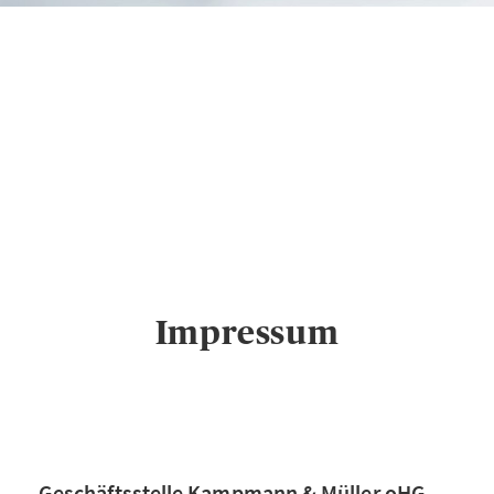
AXA Geschäftsstelle
Kampmann & Müller
oHG in
Wuppertal
Impressu
m
Impressum
Geschäftsstelle Kampmann & Müller oHG