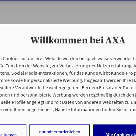
ÜBER UNS
PRIVATKUNDEN
GESCHÄFTS
Willkommen bei AXA
n Cookies auf unserer Website werden beispielsweise verwendet fü
 Funktion der Website, zur Verbesserung der Nutzererfahrung, 
Wir sind immer für Sie da
tens, Social Media-Interaktionen, für das Kunde wirbt Kunde-Pro
ramme sowie für personalisierte Werbung. Insgesamt werden Ihre D
tretung Krumbügel Langner & Schmalfeld
eitere Verantwortliche weitergegeben. Bei dem Einsatz der Dienste
ionen und personalisierte Werbung werden regelmäßig durch den 
iduelle Profile angelegt und mit Daten von anderen Webseiten zu 
n von Ihnen angereichert. Nähere Informationen finden Sie in un
h in der
Ulzburger Str. 8b, 22850
nweisen
.
n Sie noch heute telefonisch unter
 auf „Alle Cookies akzeptieren" stimmen Sie für alle nicht technisc
gstermin mit uns. Gerne auch bei
nur mit erforderlichen
Alle Cookies a
tellungen