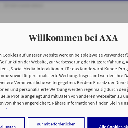
ÖFFENTLICHER DIENST
FILI
Willkommen bei AXA
n Cookies auf unserer Website werden beispielsweise verwendet fü
 Funktion der Website, zur Verbesserung der Nutzererfahrung, 
Wir sind immer für Sie da
tens, Social Media-Interaktionen, für das Kunde wirbt Kunde-Pro
ramme sowie für personalisierte Werbung. Insgesamt werden Ihre D
A Hauptvertretung Marco Kumlehn in Sas
eitere Verantwortliche weitergegeben. Bei dem Einsatz der Dienste
ionen und personalisierte Werbung werden regelmäßig durch den 
iduelle Profile angelegt und mit Daten von anderen Webseiten zu 
n von Ihnen angereichert. Nähere Informationen finden Sie in un
 und maßgeschneiderte Rundum-
nweisen
.
n passen. Als zuverlässiger Partner an
 auf „Alle Cookies akzeptieren" stimmen Sie für alle nicht technisc
r Sie bei wichtigen Entscheidungen rund
nur mit erforderlichen
Alle Cookies a
tellungen