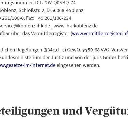
rierungsnummer: D-IU2W-Q0SBQ-74
Koblenz, Schloßstr. 2, D-56068 Koblenz
49 261/106-0, Fax: +49 261/106-234
 service@koblenz.ihk.de , www.ihk-koblenz.de
fbar über das Vermittlerregister (
www.vermittlerregister.in
tlichen Regelungen (§34c,d, f, i GewO, §§59-68 VVG, VersV
Bundesministerium der Justiz und von der juris GmbH betr
w.gesetze-im-internet.de
eingesehen werden.
teiligungen und Vergüt