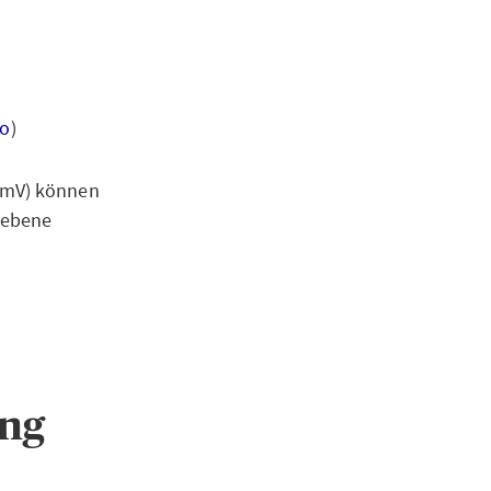
fo
)
ermV) können
iebene
ung