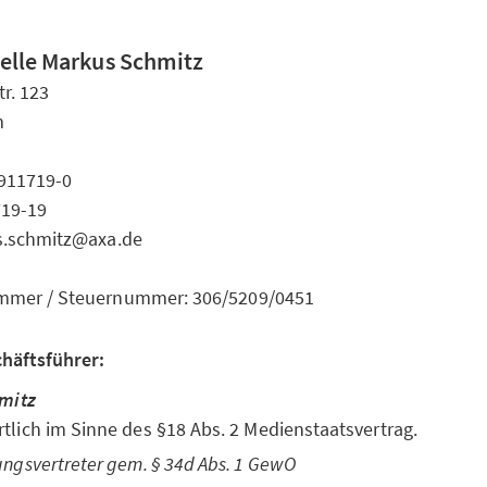
elle Markus Schmitz
r. 123
m
 911719-0
719-19
s.schmitz@axa.de
mmer / Steuernummer: 306/5209/0451
chäftsführer:
mitz
tlich im Sinne des §18 Abs. 2 Medienstaatsvertrag.
ungsvertreter gem. § 34d Abs. 1 GewO