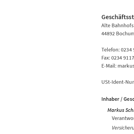
Geschäftsst
Alte Bahnhofst
44892 Bochu
Telefon: 0234
Fax: 0234 911
E-Mail: marku
USt-Ident-Nu
Inhaber / Ges
Markus Sch
Verantwor
Versicher