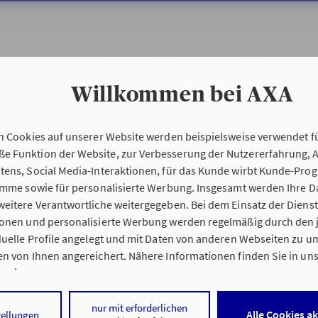
ÜBER UNS
PRIVATKUNDEN
GESCHÄFTS
Willkommen bei AXA
n Cookies auf unserer Website werden beispielsweise verwendet fü
 Funktion der Website, zur Verbesserung der Nutzererfahrung, 
erlässiger Partner berät S
tens, Social Media-Interaktionen, für das Kunde wirbt Kunde-Pro
ramme sowie für personalisierte Werbung. Insgesamt werden Ihre D
ertretung Martin Schröder e. K. in Neunk
eitere Verantwortliche weitergegeben. Bei dem Einsatz der Dienste
ionen und personalisierte Werbung werden regelmäßig durch den 
iduelle Profile angelegt und mit Daten von anderen Webseiten zu 
n von Ihnen angereichert. Nähere Informationen finden Sie in un
agemöglichkeiten für Ihr Vermögen?
nweisen
.
ragen der Finanzplanung und der
 auf „Alle Cookies akzeptieren" stimmen Sie für alle nicht technisc
ng professionelle Unterstützung. Wir
nur mit erforderlichen
Alle Cookies a
tellungen