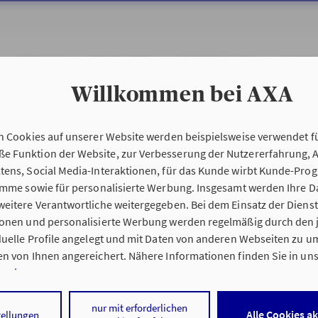
ÜBER UNS
PRIVATKUNDEN
GESCHÄFTSKUNDEN
ÖFFENTL
Willkommen bei AXA
n Cookies auf unserer Website werden beispielsweise verwendet fü
 Funktion der Website, zur Verbesserung der Nutzererfahrung, 
rzlich Willkommen bei u
tens, Social Media-Interaktionen, für das Kunde wirbt Kunde-Pro
ramme sowie für personalisierte Werbung. Insgesamt werden Ihre D
 Hauptvertretung Michaela Krösien in Ora
eitere Verantwortliche weitergegeben. Bei dem Einsatz der Dienste
ionen und personalisierte Werbung werden regelmäßig durch den 
iduelle Profile angelegt und mit Daten von anderen Webseiten zu 
n von Ihnen angereichert. Nähere Informationen finden Sie in un
rte Versicherungsagentur und stehen
nweisen
.
 Versicherungen und
 auf „Alle Cookies akzeptieren" stimmen Sie für alle nicht technisc
at und Tat zur Seite. Egal um welche
nur mit erforderlichen
Alle Cookies a
tellungen