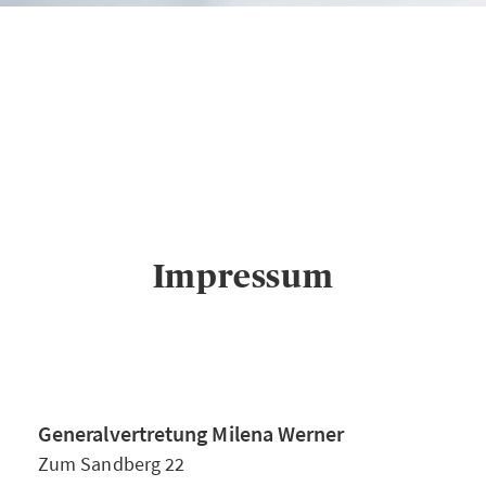
AXA
TIERVERSICHERUNG
Generalvertretung
HEK
Milena Werner in
Lödla
Impressum
Impressum
Generalvertretung Milena Werner
Zum Sandberg 22