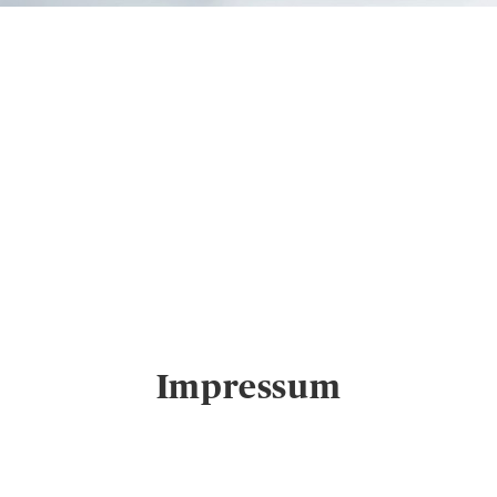
AXA
Regionalvertretung
Özsüt & Özsüt Vers.-
Verm. GmbH in Leer
(Ostfriesland)
Impress
um
Impressum