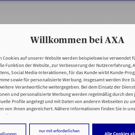
ÜBER UNS
PRIVATKUNDEN
GESCHÄFTS
Willkommen bei AXA
n Cookies auf unserer Website werden beispielsweise verwendet fü
 Funktion der Website, zur Verbesserung der Nutzererfahrung, 
Wir sind immer für Sie da
tens, Social Media-Interaktionen, für das Kunde wirbt Kunde-Pro
ramme sowie für personalisierte Werbung. Insgesamt werden Ihre D
lvertretung Anke Paulussen-Mirrione in 
eitere Verantwortliche weitergegeben. Bei dem Einsatz der Dienste
ionen und personalisierte Werbung werden regelmäßig durch den 
iduelle Profile angelegt und mit Daten von anderen Webseiten zu 
n von Ihnen angereichert. Nähere Informationen finden Sie in un
 und maßgeschneiderte Rundum-
nweisen
.
n passen. Als zuverlässiger Partner an
 auf „Alle Cookies akzeptieren" stimmen Sie für alle nicht technisc
r Sie bei wichtigen Entscheidungen rund
nur mit erforderlichen
Alle Cookies a
tellungen