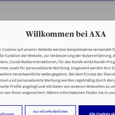
KUNDEN
GESCHÄFTSKUNDEN
ÖFFENTLICHER DIENST
BEAMTE
Willkommen bei AXA
n Cookies auf unserer Website werden beispielsweise verwendet fü
 Funktion der Website, zur Verbesserung der Nutzererfahrung, 
retung Peter Schorpp. W
tens, Social Media-Interaktionen, für das Kunde wirbt Kunde-Pro
ramme sowie für personalisierte Werbung. Insgesamt werden Ihre D
Sie da.
eitere Verantwortliche weitergegeben. Bei dem Einsatz der Dienste
ionen und personalisierte Werbung werden regelmäßig durch den 
 Regionalvertretung Peter Schorpp in R
iduelle Profile angelegt und mit Daten von anderen Webseiten zu 
n von Ihnen angereichert. Nähere Informationen finden Sie in un
nweisen
.
 auf „Alle Cookies akzeptieren" stimmen Sie für alle nicht technisc
Peter Schorpp in Rosenheim berät Sie
nur mit erforderlichen
Alle Cookies a
tellungen