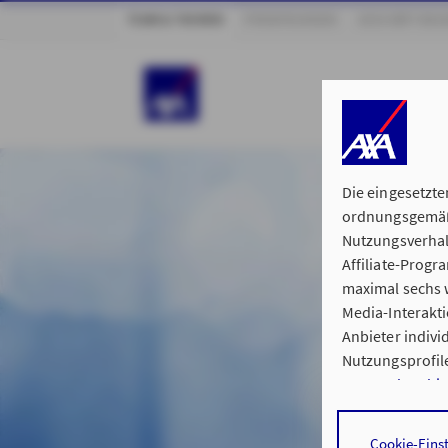
TEAM & THEMEN
PRIVATKUNDEN
GESCHÄFTSKU
Die eingesetzte
ordnungsgemäße
Nutzungsverhal
Affiliate-Prog
maximal sechs w
Media-Interakt
Anbieter indiv
Nutzungsprofile
Datenschutzhi
Durch den Klick
Cookie-Eins