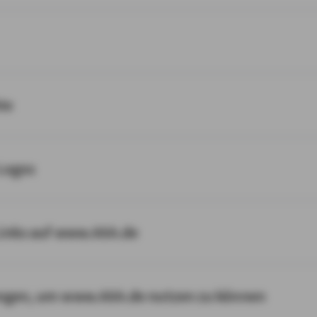
te
Logos
Links auf www.AXA.de
ngen, um www.AXA.de nutzen zu können