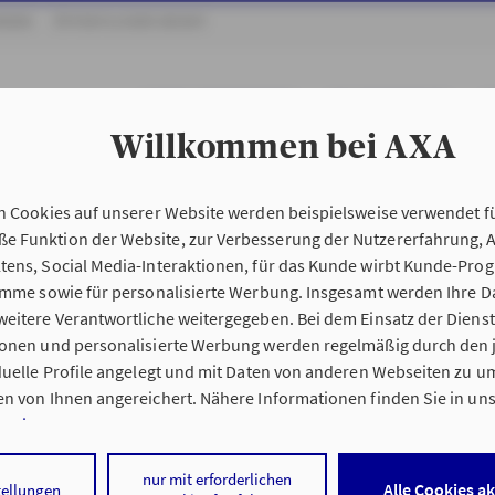
NDEN
ÖFFENTLICHER DIENST
UNSER UNTERNEHMEN
ONLINEBERATUNG
B
Willkommen bei AXA
n Cookies auf unserer Website werden beispielsweise verwendet fü
 Funktion der Website, zur Verbesserung der Nutzererfahrung, 
tens, Social Media-Interaktionen, für das Kunde wirbt Kunde-Pro
ramme sowie für personalisierte Werbung. Insgesamt werden Ihre D
eitere Verantwortliche weitergegeben. Bei dem Einsatz der Dienste
ionen und personalisierte Werbung werden regelmäßig durch den 
iduelle Profile angelegt und mit Daten von anderen Webseiten zu 
n von Ihnen angereichert. Nähere Informationen finden Sie in un
nweisen
.
 auf „Alle Cookies akzeptieren" stimmen Sie für alle nicht technisc
nur mit erforderlichen
Alle Cookies a
tellungen