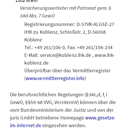
Lutz Klein
Versicherungsvertreter mit Patronat gem. §
34d Abs. 7 GewO
Registrierungsnummer: D-57VK-ALG9Z-27
IHK zu Koblenz, Schloßstr. 2, D-56068
Koblenz
Tel.: +49 261/106-0, Fax: +49 261/106-234
E-Mail: service@koblenz.ihk.de , www.ihk-
koblenz.de
Überprüfbar über das Vermittlerregister
(
www.vermittlerregister.info
)
Die berufsrechtlichen Regelungen (§34c,d, f, i
GewO, §§59-68 VVG, VersVermV) können über die
vom Bundesministerium der Justiz und von der
juris GmbH betriebene Homepage
www.gesetze-
im-internet.de
eingesehen werden.