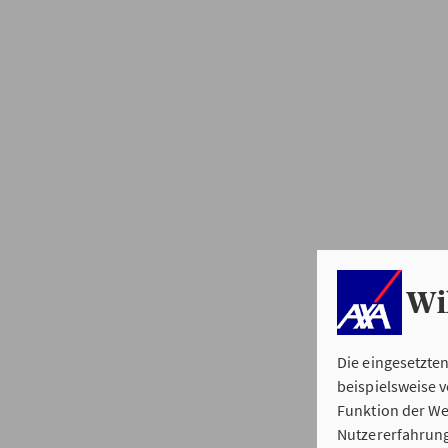
Wi
Die eingesetzte
beispielsweise 
Funktion der We
Nutzererfahrung