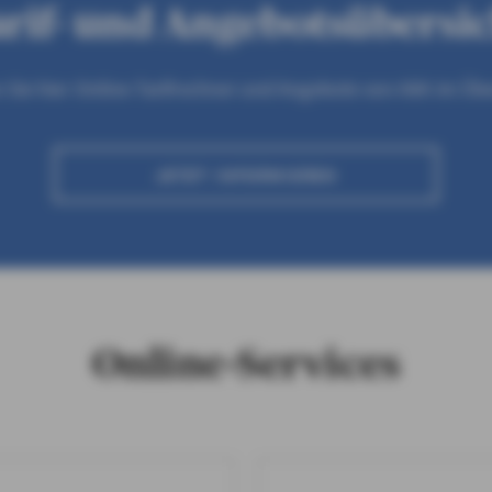
rif- und Angebotsübersi
 Sie hier Online-Tarifrechner und Angebote von AXA im Übe
JETZT INFORMIEREN
Online-Services