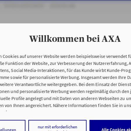
ÖFFENTLICHER DIENST
AZUBI BEI AXA
FILIALEN
Willkommen bei AXA
n Cookies auf unserer Website werden beispielsweise verwendet fü
 Funktion der Website, zur Verbesserung der Nutzererfahrung, 
tens, Social Media-Interaktionen, für das Kunde wirbt Kunde-Pro
ramme sowie für personalisierte Werbung. Insgesamt werden Ihre D
eitere Verantwortliche weitergegeben. Bei dem Einsatz der Dienste
ionen und personalisierte Werbung werden regelmäßig durch den 
iduelle Profile angelegt und mit Daten von anderen Webseiten zu 
n von Ihnen angereichert. Nähere Informationen finden Sie in un
nweisen
.
 auf „Alle Cookies akzeptieren" stimmen Sie für alle nicht technisc
nur mit erforderlichen
Alle Cookies a
tellungen