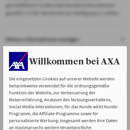
geschäftlichen Erstkontakt Kundeninformationen
gemäß § 15 der VersVermV zur Verfügung zu stellen.
Weitere Informationen anzeigen
Willkommen bei AXA
Die eingesetzten Cookies auf unserer Website werden
VERSTANDEN & WEITER
beispielsweise verwendet für die ordnungsgemäße
Funktion der Website, zur Verbesserung der
Nutzererfahrung, Analysen des Nutzungsverhaltens,
Social Media-Interaktionen, für das Kunde wirbt Kunde-
Programm, die Affiliate-Programme sowie für
personalisierte Werbung. Insgesamt werden Ihre Daten
an maximal sechs weitere Verantwortliche