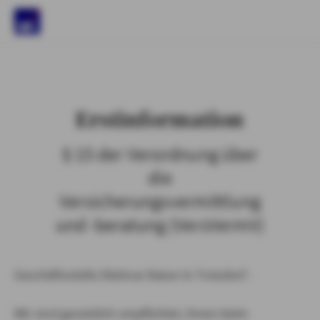
)
Erstinformation
§ 15 der Verordnung über
die
Versicherungsvermittlung
und -beratung (VersVermV)
Geschäftsstelle Dietmar Kaiser in Troisdorf :
Wir sind gesetzlich verpflichtet, Ihnen beim