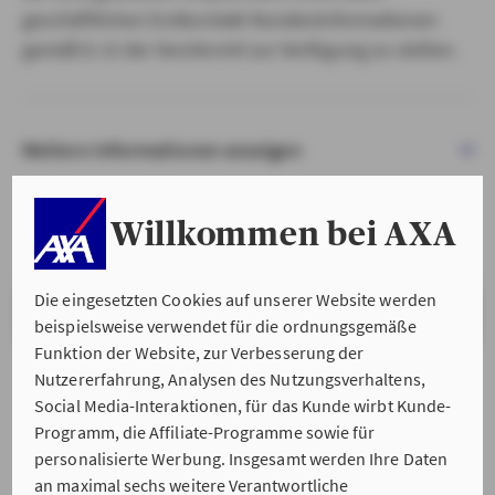
geschäftlichen Erstkontakt Kundeninformationen
gemäß § 15 der VersVermV zur Verfügung zu stellen.
Weitere Informationen anzeigen
Willkommen bei AXA
Die eingesetzten Cookies auf unserer Website werden
VERSTANDEN & WEITER
beispielsweise verwendet für die ordnungsgemäße
Funktion der Website, zur Verbesserung der
Nutzererfahrung, Analysen des Nutzungsverhaltens,
Social Media-Interaktionen, für das Kunde wirbt Kunde-
Programm, die Affiliate-Programme sowie für
personalisierte Werbung. Insgesamt werden Ihre Daten
an maximal sechs weitere Verantwortliche