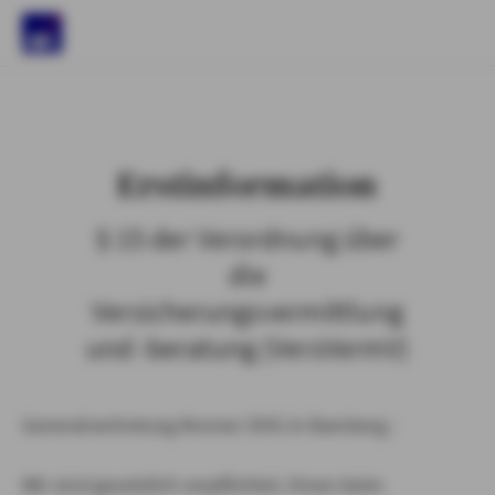
)
Erstinformation
§ 15 der Verordnung über
die
Versicherungsvermittlung
und -beratung (VersVermV)
Generalvertretung Kremer OHG in Bamberg :
Wir sind gesetzlich verpflichtet, Ihnen beim