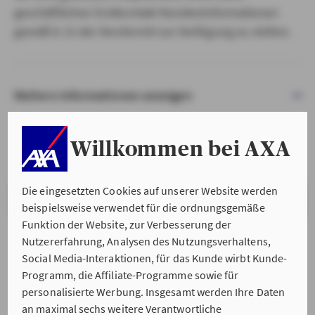
geschäftlichen Erstkontakt Kundeninformationen
gemäß § 15 der VersVermV zur Verfügung zu stellen.
Weitere Informationen anzeigen
Willkommen bei AXA
Die eingesetzten Cookies auf unserer Website werden
VERSTANDEN & WEITER
beispielsweise verwendet für die ordnungsgemäße
Funktion der Website, zur Verbesserung der
Nutzererfahrung, Analysen des Nutzungsverhaltens,
Social Media-Interaktionen, für das Kunde wirbt Kunde-
Programm, die Affiliate-Programme sowie für
personalisierte Werbung. Insgesamt werden Ihre Daten
an maximal sechs weitere Verantwortliche