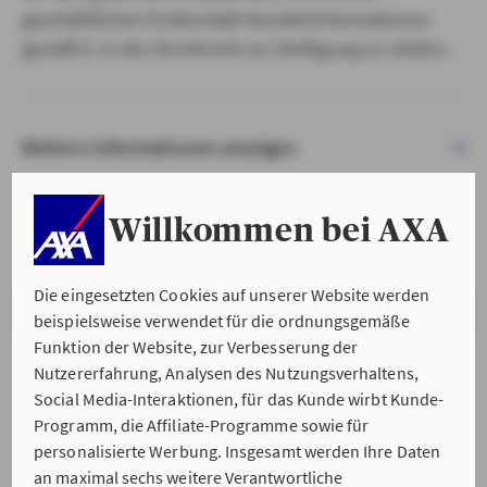
geschäftlichen Erstkontakt Kundeninformationen
gemäß § 15 der VersVermV zur Verfügung zu stellen.
Weitere Informationen anzeigen
Willkommen bei AXA
Die eingesetzten Cookies auf unserer Website werden
VERSTANDEN & WEITER
beispielsweise verwendet für die ordnungsgemäße
Funktion der Website, zur Verbesserung der
Nutzererfahrung, Analysen des Nutzungsverhaltens,
Social Media-Interaktionen, für das Kunde wirbt Kunde-
Programm, die Affiliate-Programme sowie für
personalisierte Werbung. Insgesamt werden Ihre Daten
an maximal sechs weitere Verantwortliche