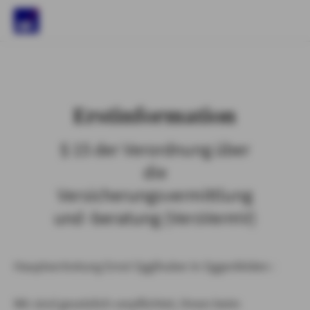
)
Erstinformation
§ 15 der Verordnung über
die
Versicherungsvermittlung
und -beratung (VersVermV)
Hauptvertretung Ernst Egglhuber in Eggenfelden :
Wir sind gesetzlich verpflichtet, Ihnen beim