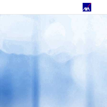
ÜBER UNS
PRIVATKUNDEN
GESCHÄFTSKUNDEN
ÖFFENTLICHER DIENST
KFZ
VERTRIEBSASSISTENZ