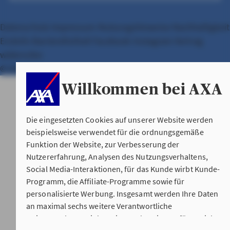
Datenschutz
Impressum
Nutzungshinweise
Nachhaltigkeit
Erstinfo
Barrierefreiheit
Facebook
Instagram
Vertrag
widerrufen
© AXA Konzern AG, Köln. Alle Rechte vorbehalten.
Willkommen bei AXA
Die eingesetzten Cookies auf unserer Website werden
beispielsweise verwendet für die ordnungsgemäße
Funktion der Website, zur Verbesserung der
Nutzererfahrung, Analysen des Nutzungsverhaltens,
Social Media-Interaktionen, für das Kunde wirbt Kunde-
Programm, die Affiliate-Programme sowie für
personalisierte Werbung. Insgesamt werden Ihre Daten
an maximal sechs weitere Verantwortliche
weitergegeben. Bei dem Einsatz der Dienste für Social